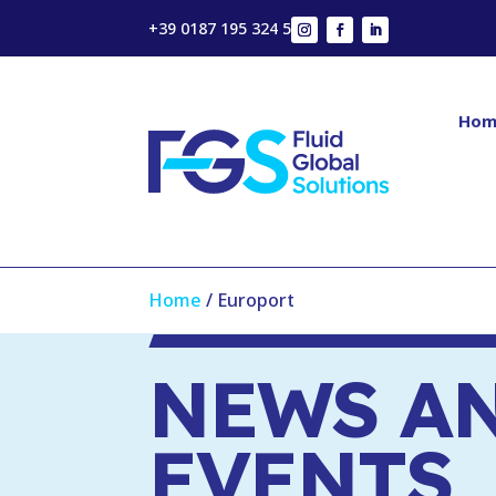
+39 0187 195 324 5
Hom
Home
/
Europort
NEWS A
EVENTS