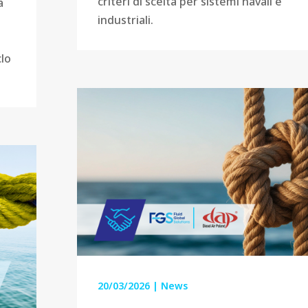
criteri di scelta per sistemi navali e
à
industriali.
clo
20/03/2026
|
News