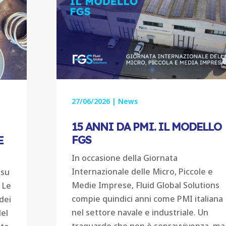
27/06/2026
|
News
15 ANNI DA PMI. IL MODELLO
FGS
E
In occasione della Giornata
e
Internazionale delle Micro, Piccole e
 su
Medie Imprese, Fluid Global Solutions
 Le
compie quindici anni come PMI italiana
dei
nel settore navale e industriale. Un
del
traguardo che non è sopravvivenza, ma