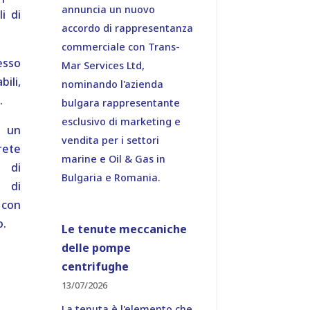
annuncia un nuovo
i di
accordo di rappresentanza
commerciale con Trans-
esso
Mar Services Ltd,
bili,
nominando l'azienda
.
bulgara rappresentante
esclusivo di marketing e
a un
vendita per i settori
rete
marine e Oil & Gas in
o di
Bulgaria e Romania.
à di
 con
o.
Le tenute meccaniche
delle pompe
centrifughe
13/07/2026
La tenuta è l'elemento che