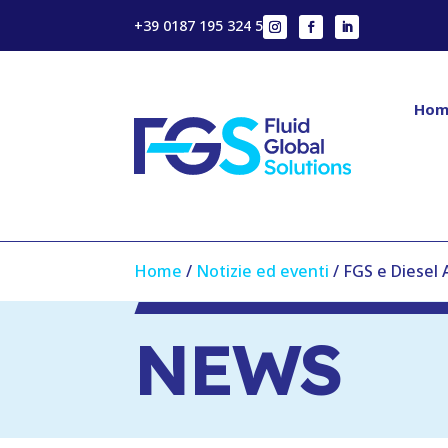
+39 0187 195 324 5
Hom
Home
/
Notizie ed eventi
/
FGS e Diesel 
NEWS