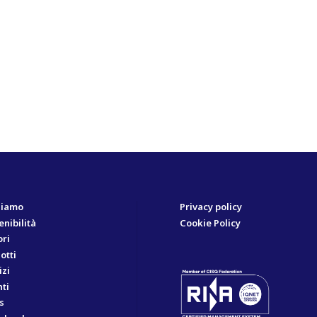
siamo
Privacy policy
enibilità
Cookie Policy
ori
otti
izi
ti
s