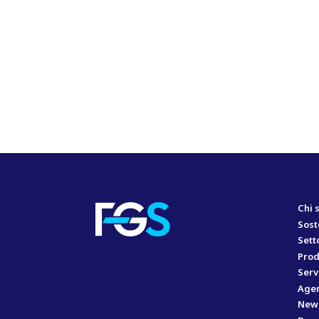
Chi 
Sost
Sett
Prod
Serv
Agen
New