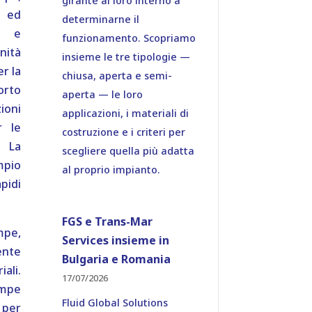
girante al loro interno a
 ed
determinarne il
ne e
funzionamento. Scopriamo
nità
insieme le tre tipologie —
er la
chiusa, aperta e semi-
orto
aperta — le loro
ioni
applicazioni, i materiali di
r le
costruzione e i criteri per
. La
scegliere quella più adatta
mpio
al proprio impianto.
pidi
FGS e Trans-Mar
mpe,
Services insieme in
ente
Bulgaria e Romania
ali.
17/07/2026
ompe
Fluid Global Solutions
 per