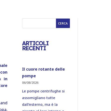
CERCA
ARTICOLI
RECENTI
nale
Il cuore rotante delle
 con
pompe
a in
06/08/2026
tore
Le pompe centrifughe si
assomigliano tutte
land
dall'esterno, ma è la
pa,