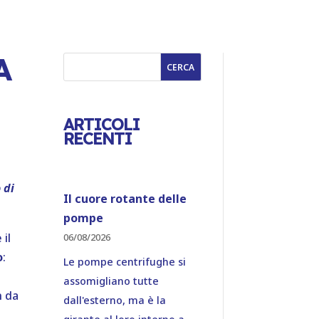
A
CERCA
ARTICOLI
RECENTI
 di
Il cuore rotante delle
pompe
 il
06/08/2026
o
:
Le pompe centrifughe si
assomigliano tutte
n da
dall'esterno, ma è la