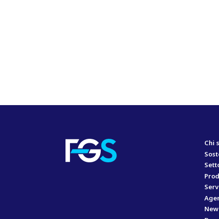
Chi 
Sost
Sett
Prod
Serv
Agen
New