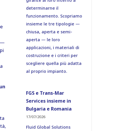
girante al loro interno a
determinarne il
funzionamento. Scopriamo
insieme le tre tipologie —
ne
chiusa, aperta e semi-
aperta — le loro
 —
applicazioni, i materiali di
pi
costruzione e i criteri per
scegliere quella più adatta
la
al proprio impianto.
 un
FGS e Trans-Mar
Services insieme in
Bulgaria e Romania
17/07/2026
ta
tà,
Fluid Global Solutions