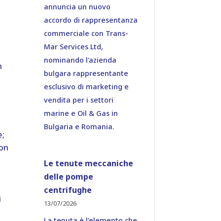
annuncia un nuovo
accordo di rappresentanza
commerciale con Trans-
Mar Services Ltd,
nominando l'azienda
n
bulgara rappresentante
esclusivo di marketing e
vendita per i settori
marine e Oil & Gas in
Bulgaria e Romania.
e;
con
Le tenute meccaniche
delle pompe
centrifughe
i
13/07/2026
La tenuta è l'elemento che