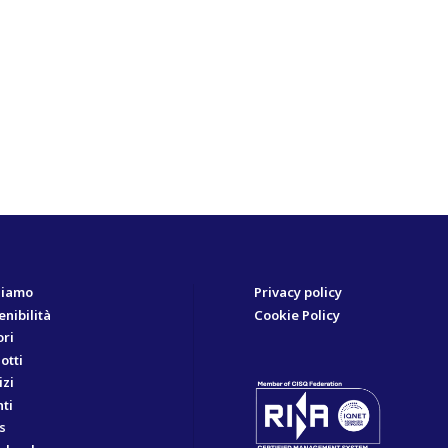
siamo
Privacy policy
enibilità
Cookie Policy
ori
otti
izi
ti
s