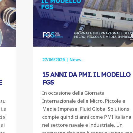
27/06/2026
|
News
15 ANNI DA PMI. IL MODELLO
FGS
E
In occasione della Giornata
e
Internazionale delle Micro, Piccole e
 su
Medie Imprese, Fluid Global Solutions
 Le
compie quindici anni come PMI italiana
dei
nel settore navale e industriale. Un
del
traguardo che non è sopravvivenza, ma