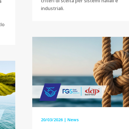
criteri di scelta per sistemi navali e
à
industriali.
clo
20/03/2026
|
News